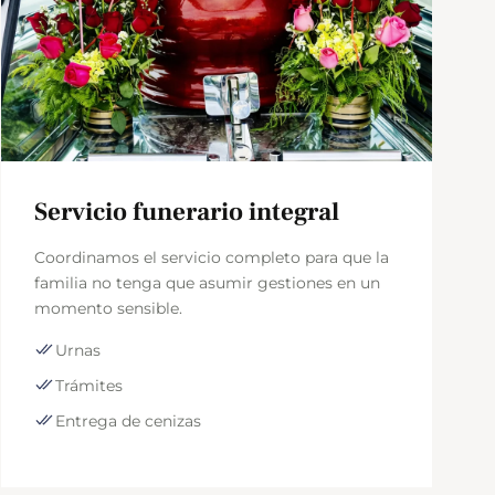
Servicio funerario integral
Ve
Coordinamos el servicio completo para que la
Te 
familia no tenga que asumir gestiones en un
ade
momento sensible.
res
Urnas
S
Trámites
C
Entrega de cenizas
A