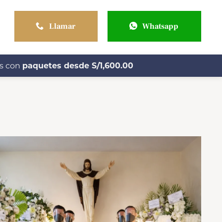
Llamar
Whatsapp
os con
paquetes desde S/1,600.00