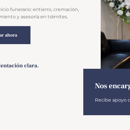
cio funerario: entierro, cremación,
amiento y asesoría en trámites.
ar ahora
entación clara.
Nos encarg
Recibe apoyo d